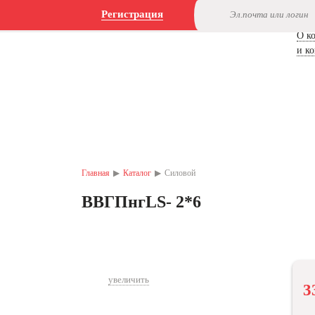
Регистрация
О к
и к
Каталог продукции
Главная
▶
Каталог
▶
Силовой
ВВГПнгLS- 2*6
увеличить
3